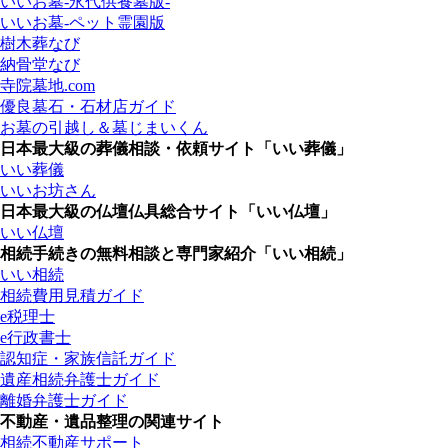
いいお墓-永代供養墓版-
いいお墓-ペット霊園版
樹木葬なび
納骨堂なび
寺院墓地.com
優良墓石・石材店ガイド
お墓の引越し＆墓じまいくん
日本最大級の葬儀相談・依頼サイト「いい葬儀」
いい葬儀
いいお坊さん
日本最大級の仏壇仏具総合サイト「いい仏壇」
いい仏壇
相続手続きの無料相談と専門家紹介「いい相続」
いい相続
相続費用見積ガイド
e税理士
e行政書士
認知症・家族信託ガイド
遺産相続弁護士ガイド
離婚弁護士ガイド
不動産・遺品整理の関連サイト
相続不動産サポート