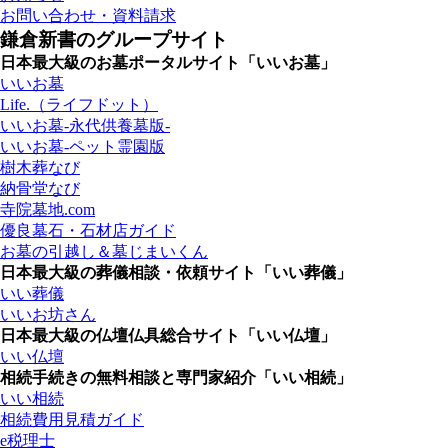
お問い合わせ・資料請求
鎌倉新書のグループサイト
日本最大級のお墓ポータルサイト「いいお墓」
いいお墓
Life.（ライフドット）
いいお墓-永代供養墓版-
いいお墓-ペット霊園版
樹木葬なび
納骨堂なび
寺院墓地.com
優良墓石・石材店ガイド
お墓の引越し＆墓じまいくん
日本最大級の葬儀相談・依頼サイト「いい葬儀」
いい葬儀
いいお坊さん
日本最大級の仏壇仏具総合サイト「いい仏壇」
いい仏壇
相続手続きの無料相談と専門家紹介「いい相続」
いい相続
相続費用見積ガイド
e税理士