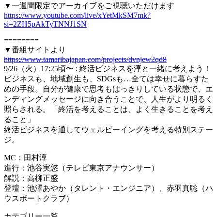
▼一週間限定でアーカイブをご視聴いただけます
https://www.youtube.com/live/xYetMkSM7mk?
si=2ZH5pAkTyTNNJ1SN
========
▼番組サイトより
https://www.tamaribajapan.com/projects/dvnjew2qd8
9/26（火）17:25頃〜 : 終活ビジネスを淳と一緒に考えよう！
ビジネスも、地域創生も、SDGsも…全ては幸せに暮らすた
めの手段。自分が健康で思考もはっきりしている状態で、エ
ンディングメッセージに向き合うことで、人生がより明るく
照らされる。「終活を考えることは、よく生きることを考え
ること」
終活ビジネスを通してウェルビーイングを考える特別ステー
ジ。
MC：田村淳
進行：池谷実悠（テレビ東京アナウンサー）
解説：高柳正盛
登壇：池澤あやか（タレント・エンジニア）、赤羽真聡（ハ
ウスボートクラブ）
カテゴリー一覧