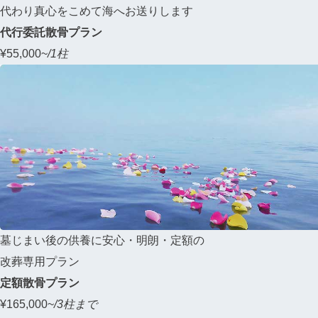
代わり真心をこめて海へお送りします
代行委託散骨プラン
¥
55,000~
/1柱
墓じまい後の供養に安心・明朗・定額の
改葬専用プラン
定額散骨プラン
¥
165,000~
/3柱まで