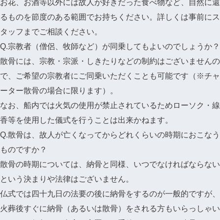
お花、お酒等以外には故人が好きだった食べ物など、自然に還
るものを節度のある範囲でお持ちください。詳しくは事前にス
タッフまでご相談ください。
Q.宗教者（僧侶、牧師など）が同乗してもよいのでしょうか？
散骨には、宗教・宗派・しきたりなどの制約はございませんの
で、ご希望の宗教者にご同乗いただくことも可能です（※チャ
ーター散骨の場合に限ります）。
なお、船内では火気の使用が禁止されているためローソク・線
香等を使用した儀式を行うことは出来かねます。
Q.散骨は、故人が亡くなってからどれくらいの時期におこなう
ものですか？
散骨の時期については、納骨と同様、いつでなければならない
という決まりや法律はございません。
仏式では四十九日の法要の後に納骨をするのが一般的ですが、
火葬後すぐに納骨（あるいは散骨）をされる方もいらっしゃい